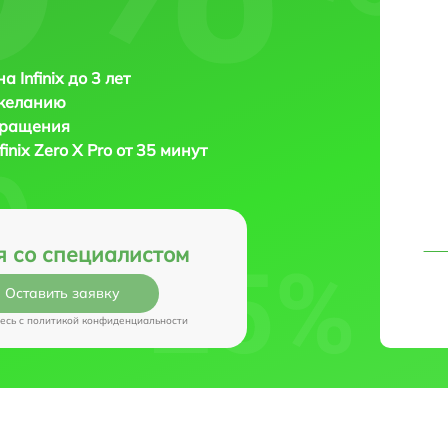
 Infinix до 3 лет
 желанию
бращения
nfinix Zero X Pro от 35 минут
я со специалистом
Оставить заявку
есь c
политикой конфиденциальности