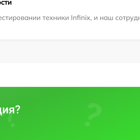
сти
тировании техники Infinix, и наш сотруд
ция?