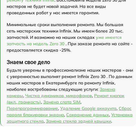
мастеров не будет новой задачей. На все виды
проведенных работ у нас имеется гарантия.
Минимальные сроки выполнения ремонта. Мы большая
сеть мастерских техники Infinix. Мы имеем более 20 тыс.
запчастей. И возможно на наших складах
уже имеется
запчасть на модель Zero 30
. При заказе ремонта на сайте -
предоставляется скидка -25%.
Знаем свое дело
Будьте уверены в профессионализме наших мастеров - они
с уверенностью выполнят ремонт Infinix Zero 30 . По данным
наших мастеров в Екатеринбурге по ремонту Infinix,
наиболее востребованы следующие услуги:
Замена
камеры
,
Чистка динамиков, микрофонов
,
Ремонт кнопок
(вкл., громкость)
,
Замена слота SIM
,
Перепрограммирование
,
Удаление Google аккаунта
,
Сброс
пароля блокировки экрана
,
Сохранение данных
,
Установка
защитного стекла
,
Замена стекла задней крышки
.