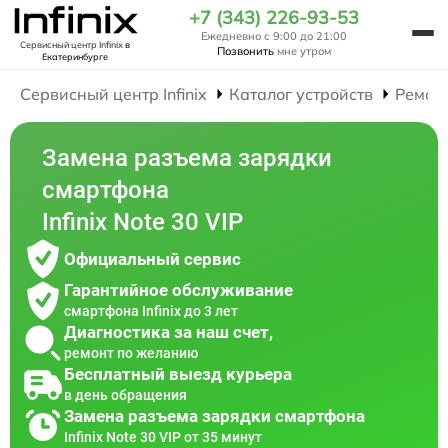
+7 (343) 226-93-53
Ежедневно с 9:00 до 21:00
Сервисный центр Infinix
в
Позвонить
мне утром
Екатеринбурге
Сервисный центр Infinix
Каталог устройств
Ремон
Замена разъема зарядки
смартфона
Infinix Note 30 VIP
Официальный сервис
Гарантийное обслуживание
смартфона Infinix до 3 лет
Диагностика за наш счет,
ремонт по желанию
Бесплатный выезд курьера
в день обращения
Замена разъема зарядки смартфона
Infinix Note 30 VIP от 35 минут