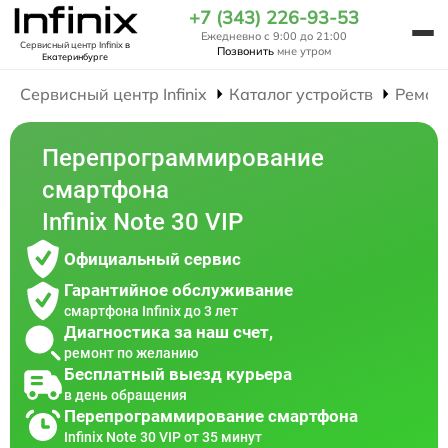
+7 (343) 226-93-53
Ежедневно с 9:00 до 21:00
Сервисный центр Infinix
в
Позвонить
мне утром
Екатеринбурге
Сервисный центр Infinix
Каталог устройств
Ремон
Перепрограммирование
смартфона
Infinix Note 30 VIP
Официальный сервис
Гарантийное обслуживание
смартфона Infinix до 3 лет
Диагностика за наш счет,
ремонт по желанию
Бесплатный выезд курьера
в день обращения
Перепрограммирование смартфона
Infinix Note 30 VIP от 35 минут