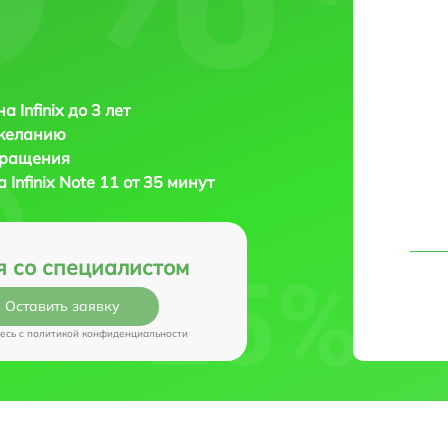
 Infinix до 3 лет
 желанию
бращения
на
Infinix Note 11 от 35 минут
я со специалистом
Оставить заявку
есь c
политикой конфиденциальности