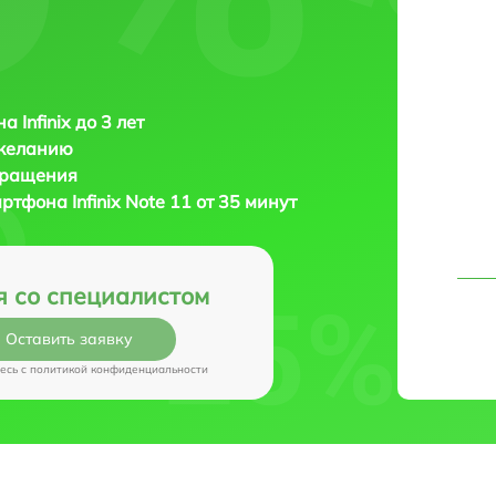
 Infinix до 3 лет
 желанию
бращения
мартфона
Infinix Note 11 от 35 минут
я со специалистом
Оставить заявку
есь c
политикой конфиденциальности