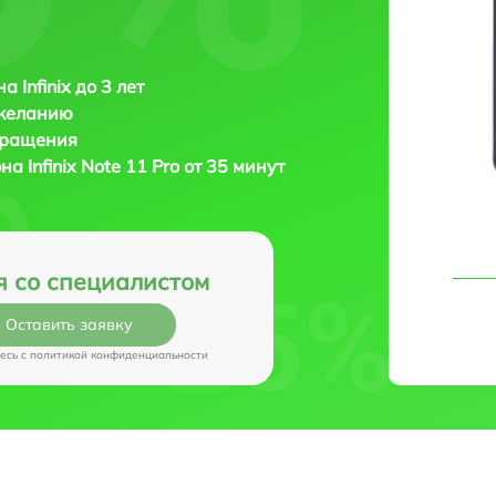
 Infinix до 3 лет
 желанию
бращения
она
Infinix Note 11 Pro от 35 минут
я со специалистом
Оставить заявку
есь c
политикой конфиденциальности