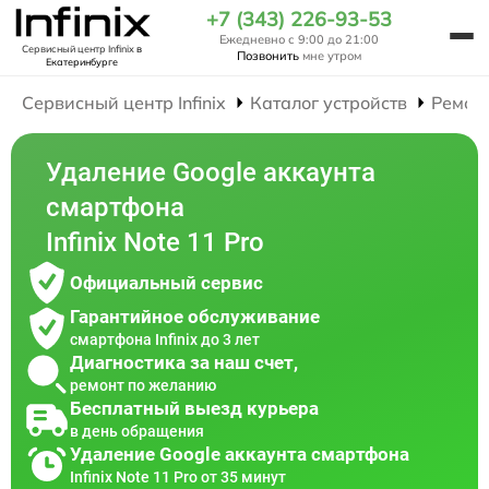
+7 (343) 226-93-53
Ежедневно с 9:00 до 21:00
Сервисный центр Infinix
в
Позвонить
мне утром
Екатеринбурге
Сервисный центр Infinix
Каталог устройств
Ремон
Удаление Google аккаунта
смартфона
Infinix Note 11 Pro
Официальный сервис
Гарантийное обслуживание
смартфона Infinix до 3 лет
Диагностика за наш счет,
ремонт по желанию
Бесплатный выезд курьера
в день обращения
Удаление Google аккаунта смартфона
Infinix Note 11 Pro от 35 минут