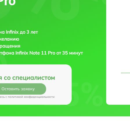
Pro
 Infinix до 3 лет
 желанию
бращения
ртфона
Infinix Note 11 Pro от 35 минут
я со специалистом
Оставить заявку
есь c
политикой конфиденциальности