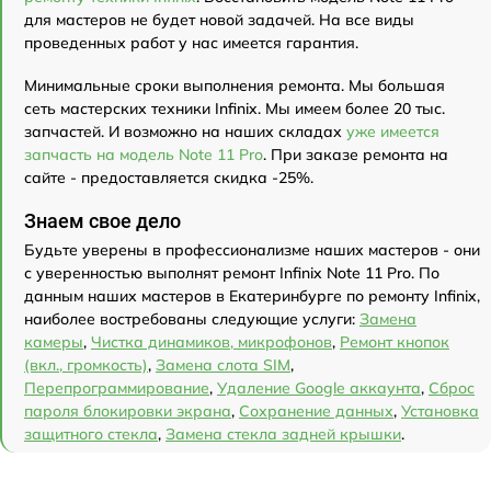
для мастеров не будет новой задачей. На все виды
проведенных работ у нас имеется гарантия.
Минимальные сроки выполнения ремонта. Мы большая
сеть мастерских техники Infinix. Мы имеем более 20 тыс.
запчастей. И возможно на наших складах
уже имеется
запчасть на модель Note 11 Pro
. При заказе ремонта на
сайте - предоставляется скидка -25%.
Знаем свое дело
Будьте уверены в профессионализме наших мастеров - они
с уверенностью выполнят ремонт Infinix Note 11 Pro. По
данным наших мастеров в Екатеринбурге по ремонту Infinix,
наиболее востребованы следующие услуги:
Замена
камеры
,
Чистка динамиков, микрофонов
,
Ремонт кнопок
(вкл., громкость)
,
Замена слота SIM
,
Перепрограммирование
,
Удаление Google аккаунта
,
Сброс
пароля блокировки экрана
,
Сохранение данных
,
Установка
защитного стекла
,
Замена стекла задней крышки
.