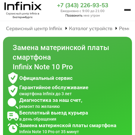
+7 (343) 226-93-53
Ежедневно с 9:00 до 21:00
Сервисный центр Infinix
в
Позвонить
мне утром
Екатеринбурге
Сервисный центр Infinix
Каталог устройств
Ремон
Замена материнской платы
смартфона
Infinix Note 10 Pro
Официальный сервис
Гарантийное обслуживание
смартфона Infinix до 3 лет
Диагностика за наш счет,
ремонт по желанию
Бесплатный выезд курьера
в день обращения
Замена материнской платы смартфона
Infinix Note 10 Pro от 35 минут