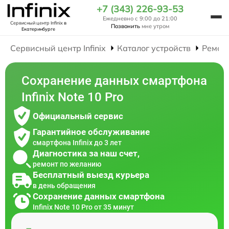
+7 (343) 226-93-53
Ежедневно с 9:00 до 21:00
Сервисный центр Infinix
в
Позвонить
мне утром
Екатеринбурге
Сервисный центр Infinix
Каталог устройств
Ремон
Сохранение данных смартфона
Infinix Note 10 Pro
Официальный сервис
Гарантийное обслуживание
смартфона Infinix до 3 лет
Диагностика за наш счет,
ремонт по желанию
Бесплатный выезд курьера
в день обращения
Сохранение данных смартфона
Infinix Note 10 Pro от 35 минут