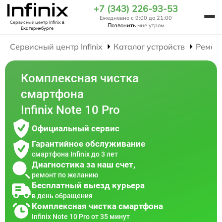
+7 (343) 226-93-53
Ежедневно с 9:00 до 21:00
Сервисный центр Infinix
в
Позвонить
мне утром
Екатеринбурге
Сервисный центр Infinix
Каталог устройств
Ремон
Комплексная чистка
смартфона
Infinix Note 10 Pro
Официальный сервис
Гарантийное обслуживание
смартфона Infinix до 3 лет
Диагностика за наш счет,
ремонт по желанию
Бесплатный выезд курьера
в день обращения
Комплексная чистка смартфона
Infinix Note 10 Pro от 35 минут