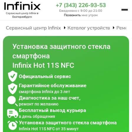
+7 (343) 226-93-53
Ежедневно с 9:00 до 21:00
Сервисный центр Infinix
в
Позвонить
мне утром
Екатеринбурге
Сервисный центр Infinix
Каталог устройств
Ремон
Установка защитного стекла
смартфона
Infinix Hot 11S NFC
Официальный сервис
Гарантийное обслуживание
смартфона Infinix до 3 лет
Диагностика за наш счет,
ремонт по желанию
Бесплатный выезд курьера
в день обращения
Установка защитного стекла смартфона
Infinix Hot 11S NFC от 35 минут