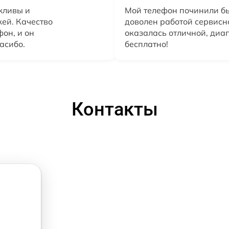
жливы и
Мой телефон починили бы
жей. Качество
доволен работой сервисн
он, и он
оказалась отличной, диа
асибо.
бесплатно!
Контакты