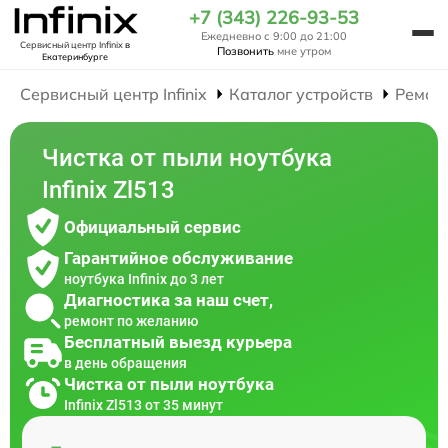
+7 (343) 226-93-53
Ежедневно с 9:00 до 21:00
Сервисный центр Infinix
в
Позвонить
мне утром
Екатеринбурге
Сервисный центр Infinix
Каталог устройств
Ремон
Чистка от пыли ноутбука
Infinix Zl513
Официальный сервис
Гарантийное обслуживание
ноутбука Infinix до 3 лет
Диагностика за наш счет,
ремонт по желанию
Бесплатный выезд курьера
в день обращения
Чистка от пыли ноутбука
Infinix Zl513 от 35 минут