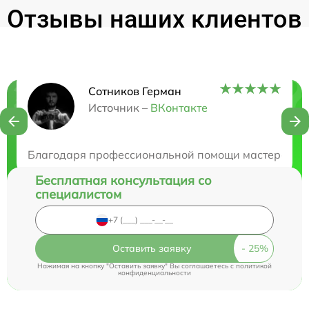
Отзывы наших клиентов
Сотников Герман
Нужна консультация?
Источник –
ВКонтакте
Закажите бесплатную консультацию
Благодаря профессиональной помощи мастерской, м
Бесплатная консультация со
специалистом
Оставить заявку
Нажимая на кнопку "Оставить заявку" Вы соглашаетесь c
политикой
конфиденциальности