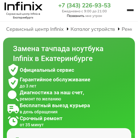
+7 (343) 226-93-53
Ежедневно с 9:00 до 21:00
Сервисный центр Infinix
в
Позвонить
мне утром
Екатеринбурге
Сервисный центр Infinix
Каталог устройств
Ремон
Замена тачпада ноутбука
Infinix в Екатеринбурге
Официальный сервис
Гарантийное обслуживание
до 3 лет
Диагностика за наш счет,
ремонт по желанию
Бесплатный выезд курьера
в день обращения
Срочный ремонт
от 35 минут