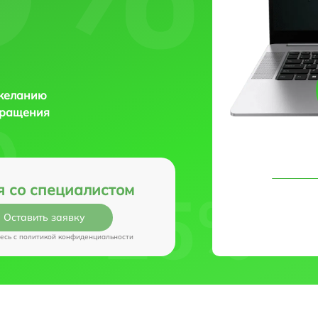
 желанию
бращения
я со специалистом
Оставить заявку
есь c
политикой конфиденциальности