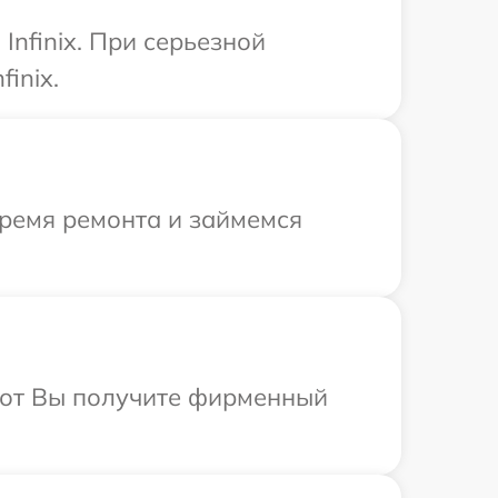
nfinix. При серьезной
inix.
время ремонта и займемся
абот Вы получите фирменный