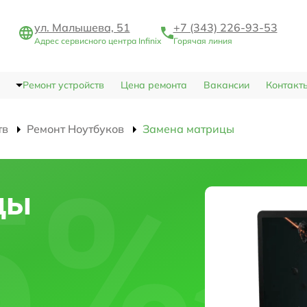
ул. Малышева, 51
+7 (343) 226-93-53
Адрес сервисного центра Infinix
Горячая линия
Ремонт устройств
Цена ремонта
Вакансии
Контакт
тв
Ремонт Ноутбуков
Замена матрицы
цы