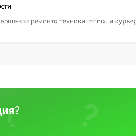
сти
ршении ремонта техники Infinix, и курье
ция?