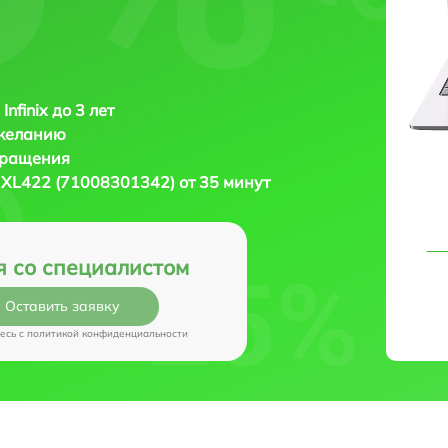
Infinix до 3 лет
 желанию
бращения
ix XL422 (71008301342) от 35 минут
я со специалистом
Оставить заявку
есь c
политикой конфиденциальности