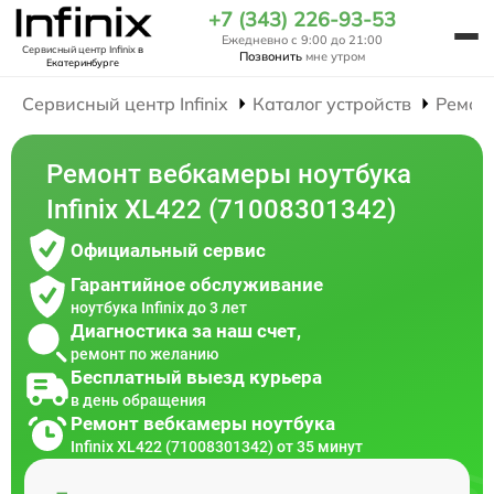
+7 (343) 226-93-53
Ежедневно с 9:00 до 21:00
Сервисный центр Infinix
в
Позвонить
мне утром
Екатеринбурге
Сервисный центр Infinix
Каталог устройств
Ремон
Ремонт вебкамеры ноутбука
Infinix XL422 (71008301342)
Официальный сервис
Гарантийное обслуживание
ноутбука Infinix до 3 лет
Диагностика за наш счет,
ремонт по желанию
Бесплатный выезд курьера
в день обращения
Ремонт вебкамеры ноутбука
Infinix XL422 (71008301342) от 35 минут