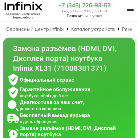
+7 (343) 226-93-53
Ежедневно с 9:00 до 21:00
Сервисный центр Infinix
в
Позвонить
мне утром
Екатеринбурге
Сервисный центр Infinix
Каталог устройств
Ремон
Замена разъёмов (HDMI, DVI,
Дисплей порта) ноутбука
Infinix XL31 (71008301371)
Официальный сервис
Гарантийное обслуживание
ноутбука Infinix до 3 лет
Диагностика за наш счет,
ремонт по желанию
Бесплатный выезд курьера
в день обращения
Замена разъёмов (HDMI, DVI, Дисплей
порта) ноутбука