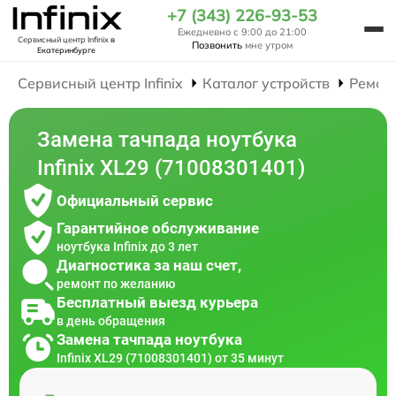
+7 (343) 226-93-53
Ежедневно с 9:00 до 21:00
Сервисный центр Infinix
в
Позвонить
мне утром
Екатеринбурге
Сервисный центр Infinix
Каталог устройств
Ремон
Замена тачпада ноутбука
Infinix XL29 (71008301401)
Официальный сервис
Гарантийное обслуживание
ноутбука Infinix до 3 лет
Диагностика за наш счет,
ремонт по желанию
Бесплатный выезд курьера
в день обращения
Замена тачпада ноутбука
Infinix XL29 (71008301401) от 35 минут