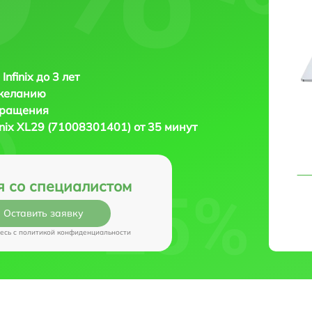
Infinix до 3 лет
 желанию
бращения
finix XL29 (71008301401) от 35 минут
я со специалистом
Оставить заявку
есь c
политикой конфиденциальности