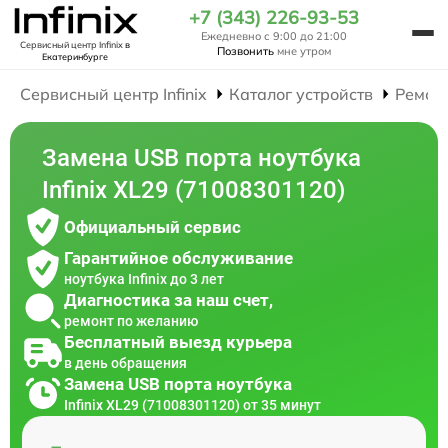
+7 (343) 226-93-53
Ежедневно с 9:00 до 21:00
Сервисный центр Infinix
в
Позвонить
мне утром
Екатеринбурге
Сервисный центр Infinix
Каталог устройств
Ремон
Замена USB порта ноутбука
Infinix XL29 (71008301120)
Официальный сервис
Гарантийное обслуживание
ноутбука Infinix до 3 лет
Диагностика за наш счет,
ремонт по желанию
Бесплатный выезд курьера
в день обращения
Замена USB порта ноутбука
Infinix XL29 (71008301120) от 35 минут