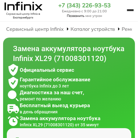
+7 (343) 226-93-53
Ежедневно с 9:00 до 21:00
Сервисный центр Infinix
в
Позвонить
мне утром
Екатеринбурге
Сервисный центр Infinix
Каталог устройств
Ремон
Замена аккумулятора ноутбука
Infinix XL29 (71008301120)
Официальный сервис
Гарантийное обслуживание
ноутбука Infinix до 3 лет
Диагностика за наш счет,
ремонт по желанию
Бесплатный выезд курьера
в день обращения
Замена аккумулятора ноутбука
Infinix XL29 (71008301120) от 35 минут