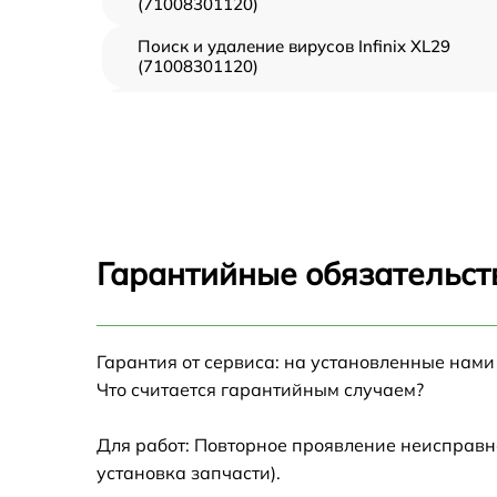
(71008301120)
Поиск и удаление вирусов Infinix XL29
(71008301120)
Восстановление данных Infinix XL29
(71008301120)
Замена северного моста Infinix XL29
(71008301120)
Замена экрана Infinix XL29 (71008301120)
Гарантийные обязательст
Замена термопасты Infinix XL29
(71008301120)
Замена системы охлаждения Infinix XL29
Гарантия от сервиса: на установленные нами
(71008301120)
Что считается гарантийным случаем?
Замена процессора Infinix XL29
(71008301120)
Для работ: Повторное проявление неисправн
установка запчасти).
Замена оперативной памяти Infinix XL29