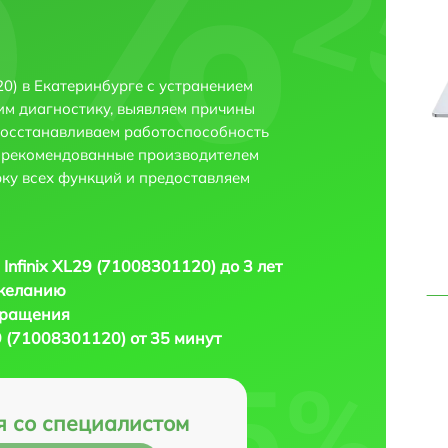
20) в Екатеринбурге с устранением
м диагностику, выявляем причины
восстанавливаем работоспособность
и рекомендованные производителем
рку всех функций и предоставляем
 Infinix XL29 (71008301120) до 3 лет
 желанию
бращения
29 (71008301120) от 35 минут
я со специалистом