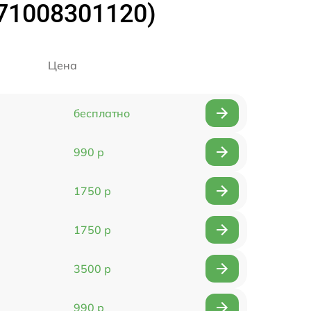
(71008301120)
Цена
бесплатно
990 р
1750 р
1750 р
3500 р
990 р