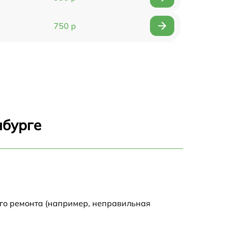
750 р
1490 р
2500 р
1990 р
нбурге
1200 р
1700 р
3250 р
ого ремонта (например, неправильная
1100 р