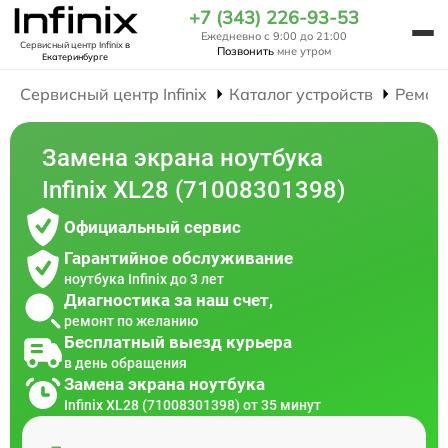
+7 (343) 226-93-53
Ежедневно с 9:00 до 21:00
Сервисный центр Infinix
в
Позвонить
мне утром
Екатеринбурге
Сервисный центр Infinix
Каталог устройств
Ремон
Замена экрана ноутбука
Infinix XL28 (71008301398)
Официальный сервис
Гарантийное обслуживание
ноутбука Infinix до 3 лет
Диагностика за наш счет,
ремонт по желанию
Бесплатный выезд курьера
в день обращения
Замена экрана ноутбука
Infinix XL28 (71008301398) от 35 минут