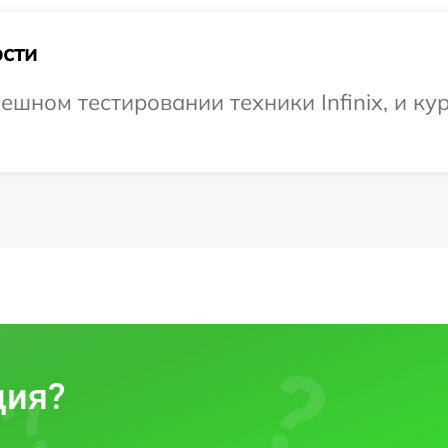
сти
шном тестировании техники Infinix, и ку
ция?