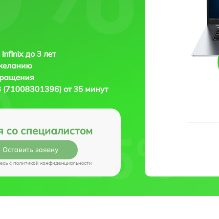
Infinix до 3 лет
 желанию
бращения
28 (71008301396) от 35 минут
я со специалистом
Оставить заявку
есь c
политикой конфиденциальности