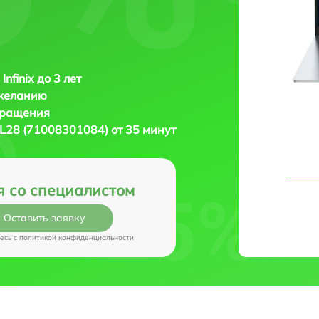
Infinix до 3 лет
 желанию
бращения
 XL28 (71008301084) от 35 минут
я со специалистом
Оставить заявку
есь c
политикой конфиденциальности