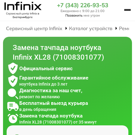
+7 (343) 226-93-53
Ежедневно с 9:00 до 21:00
Сервисный центр Infinix
в
Позвонить
мне утром
Екатеринбурге
Сервисный центр Infinix
Каталог устройств
Ремон
Замена тачпада ноутбука
Infinix XL28 (71008301077)
Официальный сервис
Гарантийное обслуживание
ноутбука Infinix до 3 лет
Диагностика за наш счет,
ремонт по желанию
Бесплатный выезд курьера
в день обращения
Замена тачпада ноутбука
Infinix XL28 (71008301077) от 35 минут