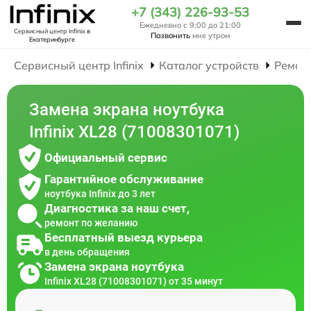
+7 (343) 226-93-53
Ежедневно с 9:00 до 21:00
Сервисный центр Infinix
в
Позвонить
мне утром
Екатеринбурге
Сервисный центр Infinix
Каталог устройств
Ремон
Замена экрана ноутбука
Infinix XL28 (71008301071)
Официальный сервис
Гарантийное обслуживание
ноутбука Infinix до 3 лет
Диагностика за наш счет,
ремонт по желанию
Бесплатный выезд курьера
в день обращения
Замена экрана ноутбука
Infinix XL28 (71008301071) от 35 минут