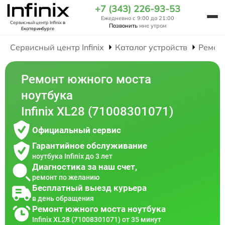
+7 (343) 226-93-53
Ежедневно с 9:00 до 21:00
Сервисный центр Infinix
в
Позвонить
мне утром
Екатеринбурге
Сервисный центр Infinix
Каталог устройств
Ремон
Ремонт южного моста
ноутбука
Infinix XL28 (71008301071)
Официальный сервис
Гарантийное обслуживание
ноутбука Infinix до 3 лет
Диагностика за наш счет,
ремонт по желанию
Бесплатный выезд курьера
в день обращения
Ремонт южного моста ноутбука
Infinix XL28 (71008301071) от 35 минут