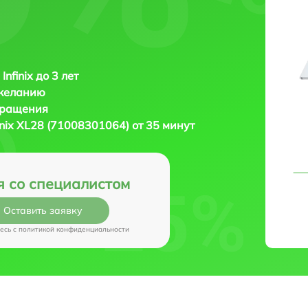
Infinix до 3 лет
 желанию
бращения
finix XL28 (71008301064) от 35 минут
я со специалистом
Оставить заявку
есь c
политикой конфиденциальности