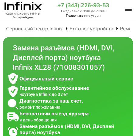
+7 (343) 226-93-53
Ежедневно с 9:00 до 21:00
Сервисный центр Infinix
в
Позвонить
мне утром
Екатеринбурге
Сервисный центр Infinix
Каталог устройств
Ремон
Замена разъёмов (HDMI, DVI,
Дисплей порта) ноутбука
Infinix XL28 (71008301057)
Официальный сервис
Гарантийное обслуживание
ноутбука Infinix до 3 лет
Диагностика за наш счет,
ремонт по желанию
Бесплатный выезд курьера
в день обращения
Замена разъёмов (HDMI, DVI, Дисплей
порта) ноутбука