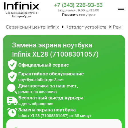
+7 (343) 226-93-53
Ежедневно с 9:00 до 21:00
Сервисный центр Infinix
в
Позвонить
мне утром
Екатеринбурге
Сервисный центр Infinix
Каталог устройств
Ремон
Замена экрана ноутбука
Infinix XL28 (71008301057)
Официальный сервис
Гарантийное обслуживание
ноутбука Infinix до 3 лет
Диагностика за наш счет,
ремонт по желанию
Бесплатный выезд курьера
в день обращения
Замена экрана ноутбука
Infinix XL28 (71008301057) от 35 минут