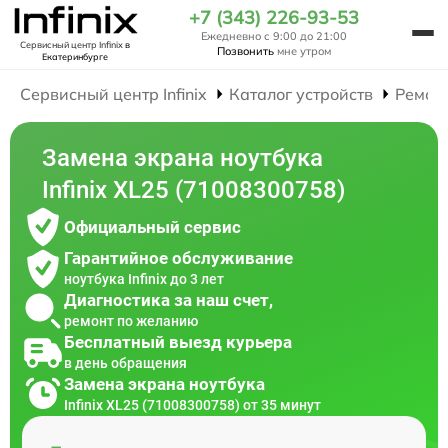
+7 (343) 226-93-53
Ежедневно с 9:00 до 21:00
Сервисный центр Infinix
в
Позвонить
мне утром
Екатеринбурге
Сервисный центр Infinix
Каталог устройств
Ремон
Замена экрана ноутбука
Infinix XL25 (71008300758)
Официальный сервис
Гарантийное обслуживание
ноутбука Infinix до 3 лет
Диагностика за наш счет,
ремонт по желанию
Бесплатный выезд курьера
в день обращения
Замена экрана ноутбука
Infinix XL25 (71008300758) от 35 минут