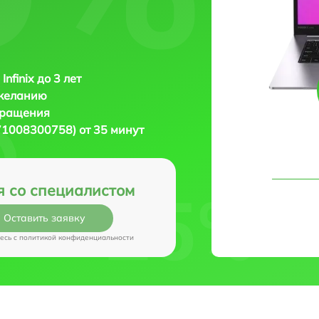
Infinix до 3 лет
 желанию
бращения
 (71008300758) от 35 минут
я со специалистом
Оставить заявку
есь c
политикой конфиденциальности