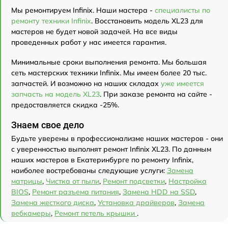
Мы ремонтируем Infinix. Наши мастера -
специалисты по
ремонту техники Infinix
. Восстановить модель XL23 для
мастеров не будет новой задачей. На все виды
проведенных работ у нас имеется гарантия.
Минимальные сроки выполнения ремонта. Мы большая
сеть мастерских техники Infinix. Мы имеем более 20 тыс.
запчастей. И возможно на наших складах
уже имеется
запчасть на модель XL23
. При заказе ремонта на сайте -
предоставляется скидка -25%.
Знаем свое дело
Будьте уверены в профессионализме наших мастеров - они
с уверенностью выполнят ремонт Infinix XL23. По данным
наших мастеров в Екатеринбурге по ремонту Infinix,
наиболее востребованы следующие услуги:
Замена
матрицы
,
Чистка от пыли
,
Ремонт подсветки
,
Настройка
BIOS
,
Ремонт разъема питания
,
Замена HDD на SSD
,
Замена жесткого диска
,
Установка драйверов
,
Замена
вебкамеры
,
Ремонт петель крышки
.