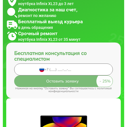
ноутбука Infinix XL23 до 3 лет
Диагностика за наш счет,
ремонт по желанию
Бесплатный выезд курьера
в день обращения
Срочный ремонт
ноутбука Infinix XL23 от 35 минут
Бесплатная консультация со
специалистом
Оставить заявку
Нажимая на кнопку "Оставить заявку" Вы соглашаетесь c
политикой
конфиденциальности