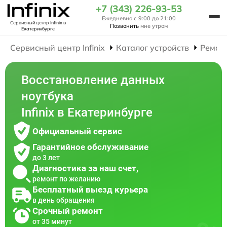
+7 (343) 226-93-53
Ежедневно с 9:00 до 21:00
Сервисный центр Infinix
в
Позвонить
мне утром
Екатеринбурге
Сервисный центр Infinix
Каталог устройств
Ремон
Восстановление данных
ноутбука
Infinix в Екатеринбурге
Официальный сервис
Гарантийное обслуживание
до 3 лет
Диагностика за наш счет,
ремонт по желанию
Бесплатный выезд курьера
в день обращения
Срочный ремонт
от 35 минут