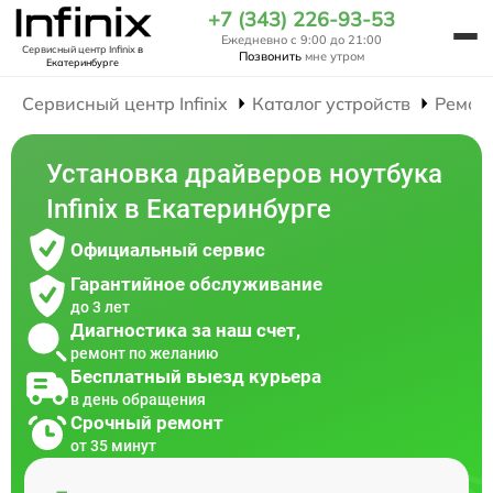
+7 (343) 226-93-53
Ежедневно с 9:00 до 21:00
Сервисный центр Infinix
в
Позвонить
мне утром
Екатеринбурге
Сервисный центр Infinix
Каталог устройств
Ремон
Установка драйверов ноутбука
Infinix в Екатеринбурге
Официальный сервис
Гарантийное обслуживание
до 3 лет
Диагностика за наш счет,
ремонт по желанию
Бесплатный выезд курьера
в день обращения
Срочный ремонт
от 35 минут