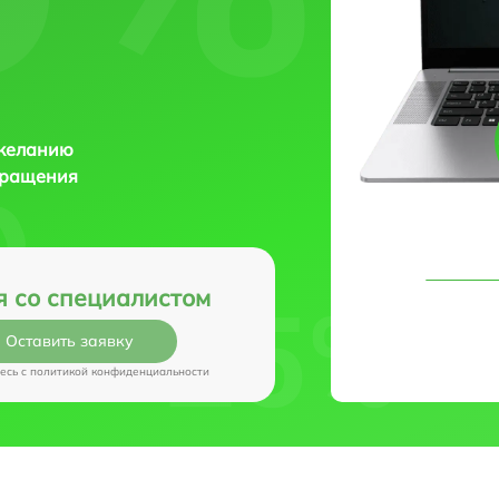
 желанию
бращения
я со специалистом
Оставить заявку
есь c
политикой конфиденциальности