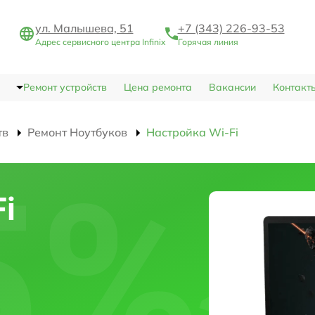
ул. Малышева, 51
+7 (343) 226-93-53
Адрес сервисного центра Infinix
Горячая линия
Ремонт устройств
Цена ремонта
Вакансии
Контакт
тв
Ремонт Ноутбуков
Настройка Wi-Fi
i