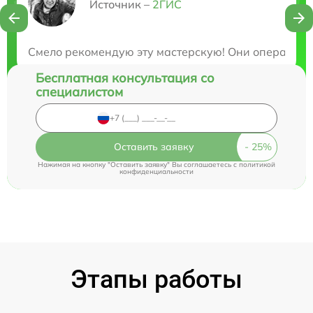
Нужна консультация?
Источник –
2ГИС
Закажите бесплатную консультацию
Смело рекомендую эту мастерскую! Они оперативно
Бесплатная консультация со
специалистом
Оставить заявку
Нажимая на кнопку "Оставить заявку" Вы соглашаетесь c
политикой
конфиденциальности
Этапы работы