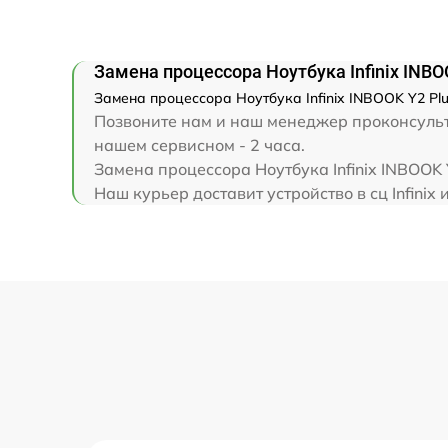
Замена клавиатуры
Замена корпуса
Замена процессора Ноутбука Infinix INBO
Замена процессора Ноутбука Infinix INBOOK Y2 Plu
Замена тачпада
Позвоните нам и наш менеджер проконсультир
нашем сервисном - 2 часа.
Замена процессора Ноутбука Infinix INBOOK 
Увеличение оперативной памяти
Наш курьер доставит устройство в сц Infinix 