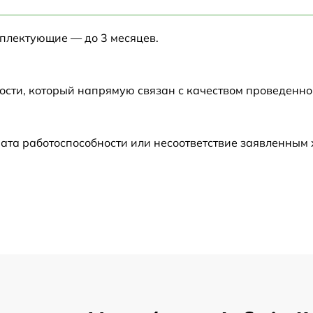
от 60 мин
мплектующие — до 3 месяцев.
от 60 мин
от 60 мин
ости, который напрямую связан с качеством проведенн
от 60 мин
ата работоспособности или несоответствие заявленным
от 60 мин
от 60 мин
от 60 мин
от 60 мин