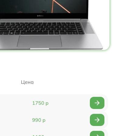
Цена
1750 р
990 р