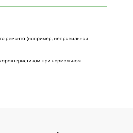
750 р
1450 р
1750 р
ого ремонта (например, неправильная
1400 р
 характеристикам при нормальном
1350 р
2500 р
1100 р
950 р