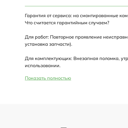
Настройка Wi-Fi
Гарантия от сервиса: на смонтированные ко
Замена HDMI
Что считается гарантийным случаем?
Замена крышки ноутбука
Для работ: Повторное проявление неисправн
установка запчасти).
Ремонт дисковода
Для комплектующих: Внезапная поломка, утр
Замена динамиков
использовании.
Показать полностью
Замена южного моста
Замена USB порта
Замена микрофона