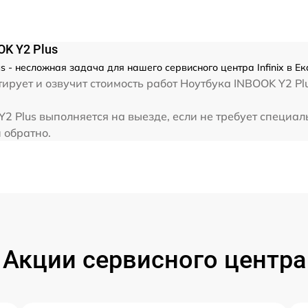
от 60 мин
от 60 мин
OK Y2 Plus
s - несложная задача для нашего сервисного центра Infinix в Е
от 60 мин
ует и озвучит стоимость работ Ноутбука INBOOK Y2 Plus
Y2 Plus выполняется на выезде, если не требует специа
от 60 мин
и обратно.
Акции сервисного центра