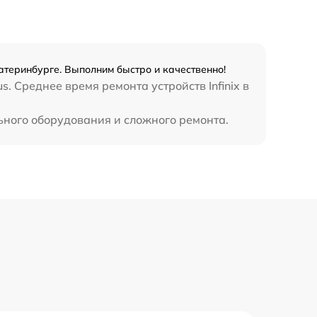
990 р
3500 р
катеринбурге. Выполним быстро и качественно!
1750 р
. Среднее время ремонта устройств Infinix в
льного оборудования и сложного ремонта.
1100 р