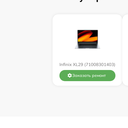
Замена оперативной памяти
Замена процессора
Замена системы охлаждения
Замена термопасты
Infinix XL29 (71008301403)
Замена экрана
Заказать ремонт
Замена северного моста
Восстановление данных
Поиск и удаление вирусов