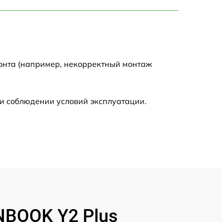
750 р
1450 р
1750 р
монта (например, некорректный монтаж
1400 р
и соблюдении условий эксплуатации.
1350 р
2500 р
1100 р
950 р
NBOOK Y2 Plus