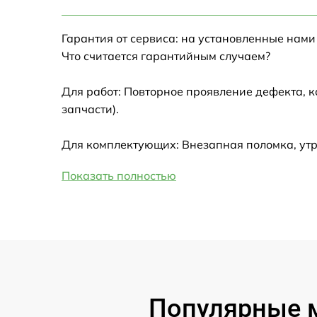
Настройка Wi-Fi
Гарантия от сервиса: на установленные нами
Замена HDMI
Что считается гарантийным случаем?
Замена крышки ноутбука
Для работ: Повторное проявление дефекта, 
запчасти).
Ремонт дисковода
Для комплектующих: Внезапная поломка, утр
Замена динамиков
Показать полностью
Замена южного моста
Замена USB порта
Замена микрофона
Популярные м