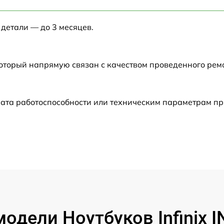
от 60 мин
 детали — до 3 месяцев.
от 60 мин
от 60 мин
который напрямую связан с качеством проведенного ре
от 60 мин
ата работоспособности или техническим параметрам пр
от 60 мин
от 60 мин
от 60 мин
от 60 мин
одели Ноутбуков Infinix I