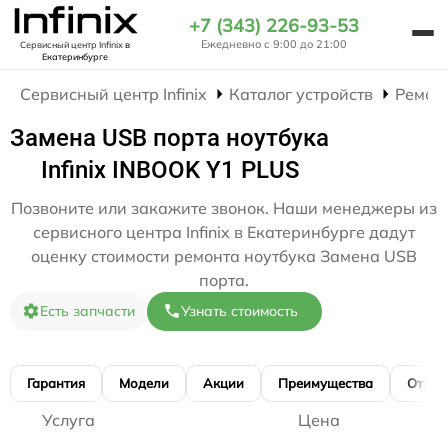
+7 (343) 226-93-53
Ежедневно с 9:00 до 21:00
Сервисный центр Infinix
в
Екатеринбурге
Сервисный центр Infinix
Каталог устройств
Ремон
Замена USB порта ноутбука
Infinix INBOOK Y1 PLUS
Позвоните или закажите звонок. Наши менеджеры из
сервисного центра Infinix в Екатеринбурге дадут
оценку стоимости ремонта ноутбука Замена USB
порта.
Есть запчасти
Узнать стоимость
Гарантия
Модели
Акции
Преимущества
Отзы
Услуга
Цена