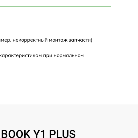
750 р
1450 р
1750 р
имер, некорректный монтаж запчасти).
1400 р
 характеристикам при нормальном
1350 р
2500 р
1100 р
950 р
INBOOK Y1 PLUS