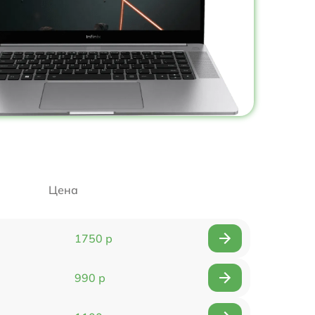
Цена
1750 р
990 р