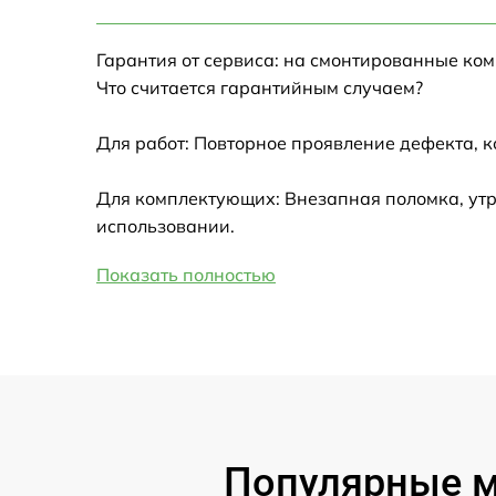
Настройка Wi-Fi
Гарантия от сервиса: на смонтированные ко
Замена HDMI
Что считается гарантийным случаем?
Замена крышки ноутбука
Для работ: Повторное проявление дефекта, 
Ремонт дисковода
Для комплектующих: Внезапная поломка, утр
использовании.
Замена динамиков
Показать полностью
Замена южного моста
Замена USB порта
Замена микрофона
Популярные мо