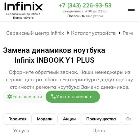
+7 (343) 226-93-53
Ежедневно с 9:00 до 21:00
Сервисный центр Infinix
в
Позвонить
мне утром
Екатеринбурге
Сервисный центр Infinix
Каталог устройств
Ремон
Замена динамиков ноутбука
Infinix INBOOK Y1 PLUS
Оформите обратный звонок. Наши менеджеры из
сервис-центра Infinix в Екатеринбурге дадут оценку
стоимости ремонта ноутбука Замена динамиков.
Есть запчасти
Узнать стоимость
Гарантия
Модели
Акции
Преимущества
Отзы
Услуга
Цена