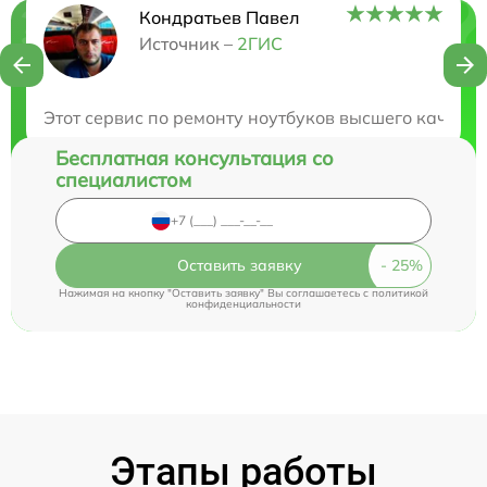
Кондратьев Павел
Нужна консультация?
Источник –
2ГИС
Закажите бесплатную консультацию
Этот сервис по ремонту ноутбуков высшего качеств
Бесплатная консультация со
специалистом
Оставить заявку
Нажимая на кнопку "Оставить заявку" Вы соглашаетесь c
политикой
конфиденциальности
Этапы работы