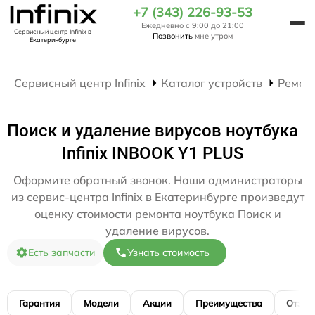
+7 (343) 226-93-53
Ежедневно с 9:00 до 21:00
Сервисный центр Infinix
в
Позвонить
мне утром
Екатеринбурге
Сервисный центр Infinix
Каталог устройств
Ремон
Поиск и удаление вирусов ноутбука
Infinix INBOOK Y1 PLUS
Оформите обратный звонок. Наши администраторы
из сервис-центра Infinix в Екатеринбурге произведут
оценку стоимости ремонта ноутбука Поиск и
удаление вирусов.
Есть запчасти
Узнать стоимость
Гарантия
Модели
Акции
Преимущества
Отзы